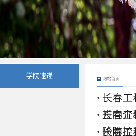
学院速递
网站首页
长春工
方向介
长春工
险防控
长春工