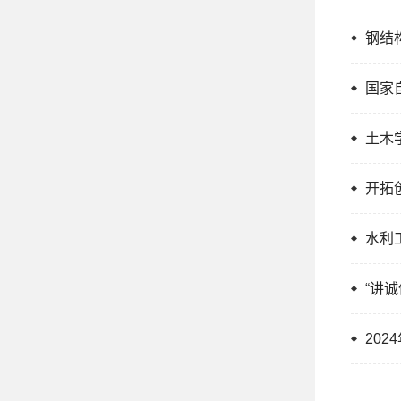
钢结
国家
土木
开拓
水利
“讲
20