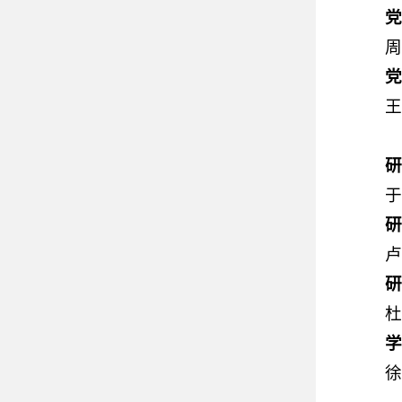
周
王
于
卢
杜
徐