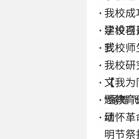
我校成
建设项
学校召
式
我校师
我校研
文
【我为
题教育
“绳舞
动
缅怀革
明节祭