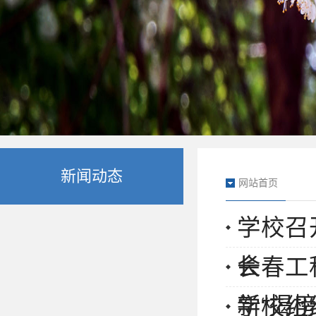
新闻动态
网站首页
学校召
会
长春工
新“揭
学校组