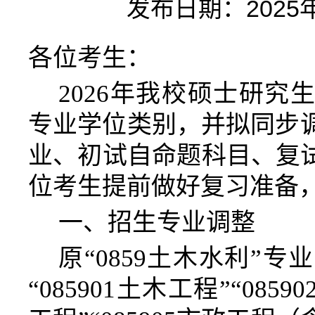
发布日期：2025年0
各位考生：
2026年
我校
硕士研究
专业学位类别，并
拟
同步
业
、
初试
自命题
科目
、复
位考生提前做好复习准备
一、
招生专业调整
原
“
0859土木水利
”
专业
“
085901土木工程
”“
0859