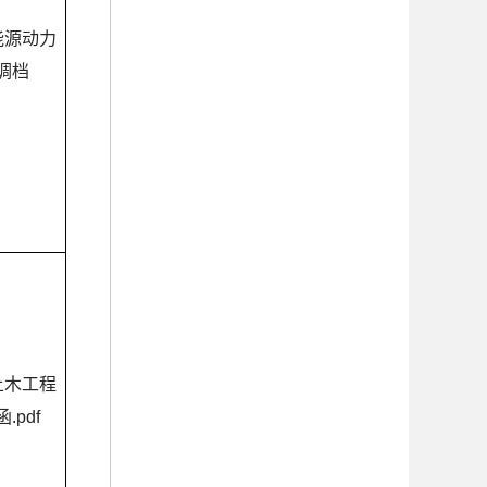
能源动力
调档
土木工程
.pdf