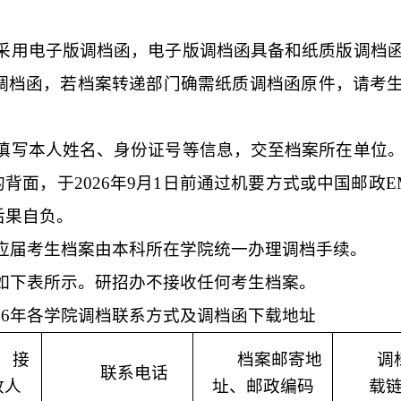
采用电子版调档函，电子版调档函具备和纸质版调档
调档函，若档案转递部门确需纸质调档函原件，请考
填写本人姓名、身份证号等信息，交至档案所在单位
的背面，
于
2026年9月1日前
通过机要方式或中国邮政
E
后果自负。
应届考生档案由本科所在学院统一办理调档手续。
如下表所示。
研招办不接收任何考生档案。
026年各学院调档联系方式及调档函下载地址
接
档案邮寄地
调
联系电话
收人
址、邮政编码
载