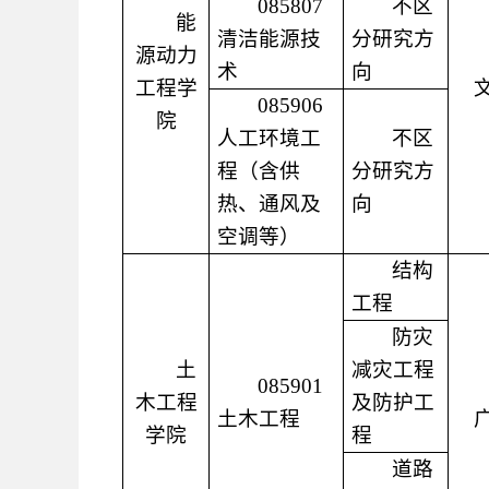
085807
不区
能
清洁能源技
分研究方
源动力
术
向
工程学
085906
院
人工环境工
不区
程（含供
分研究方
热、通风及
向
空调等）
结构
工程
防灾
土
减灾工程
085901
木工程
及防护工
土木工程
学院
程
道路