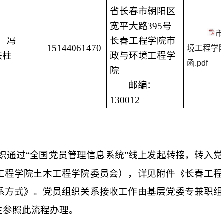
省长春市朝阳区
宽平大路
395号
冯
长春工程学院市
15144061470
境工程学
铁柱
政与环境工程学
函.pdf
院
邮编：
130012
织通过
“全国党员管理信息系统”线上发起转接，转入
工程学院土木工程学院委员会），详见附件《长春工
系方式》。党员组织关系接收工作由基层党委专兼职
生参照此流程办理。