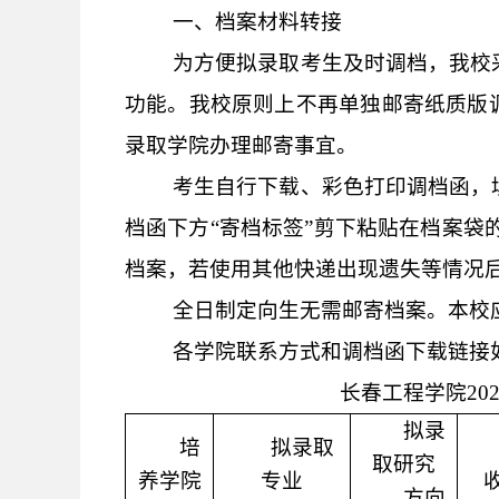
一、
档案材料转接
为方便拟录取考生及时调档，我校
功能。我校原则上不再单独邮寄纸质版
录取学院办理邮寄事宜。
考生自行下载、彩色打印调档函，
档函下方
“寄档标签”剪下粘贴在档案袋
档案，若使用其他快递出现遗失等情况
全日制定向生无需邮寄档案。本校
各学院联系方式和调档函下载链接
长春工程学院
2
拟录
培
拟录取
取研究
养学院
专业
方向