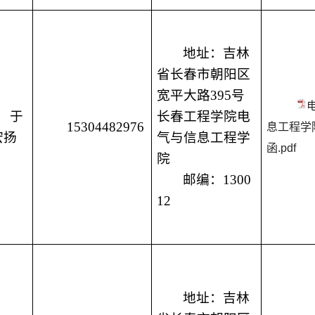
地址：
吉林
省长春市朝阳区
宽平大路
395号
于
长春工程学院电
15304482976
息工程学
宏扬
气与信息工程学
函.pdf
院
邮编：
1300
12
地址：吉林