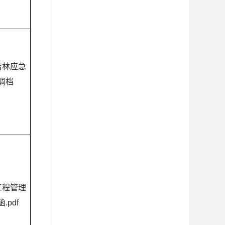
吉林应急
调档
工程管理
.pdf