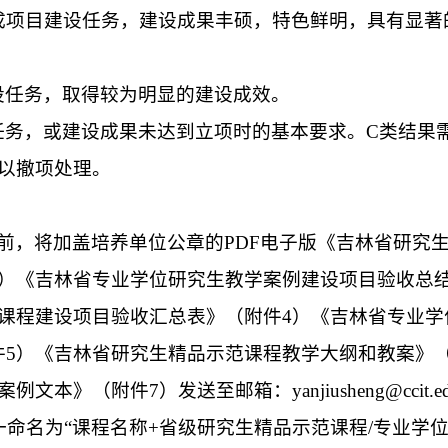
成项目建设任务，建设成果丰硕，特色鲜明，具有显著
设任务，取得较为明显的建设成效。
任务，或建设成果未达到立项时的基本要求。
C
类结果
以撤项处理。
前，将加盖培养单位公章的
PDF
电子版《吉林省研究
）《吉林省专业学位研究生教学案例建设项目验收总
课程建设项目验收汇总表》（附件
4
）《吉林省专业学
件
5
）《吉林省研究生精品示范课程教学大纲和教案》
案例文本
》
（
附件
7
）
发送至邮箱：
yanjiusheng@ccit.e
一命名为
“
课程名称
+
省级研究生
精品示范课程
/
专业学