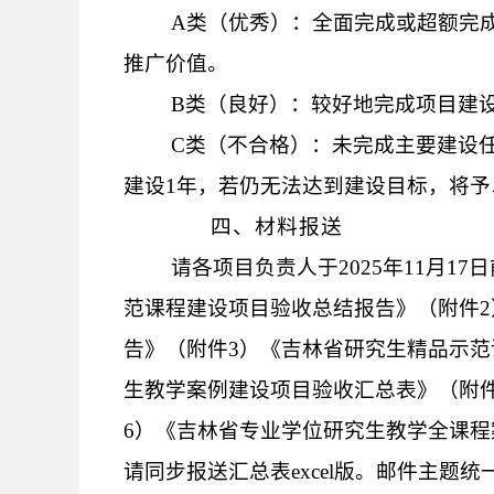
A
类（优秀）：全面完成或超额完
推广价值。
B
类（良好）：较好地完成项目建
C
类（不合格）：未完成主要建设
建设
1
年，若仍无法达到建设目标，将予
四、材料报送
请各项目负责人于
2025
年
11
月
17
日
范课程建设项目验收总结报告》（附件
2
告》（附件
3
）《吉林省研究生精品示范
生教学案例建设项目验收汇总表》（附
6
）《吉林省专业学位研究生教学
全课程
请同步报送汇总表
excel
版
。
邮件主
题统