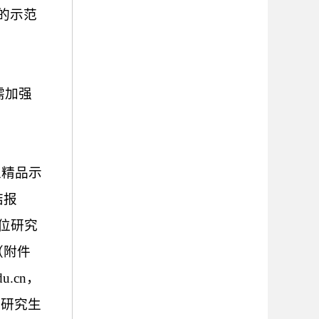
的示范
需加强
生精品示
结报
位研究
（附件
du.cn
，
位研究生